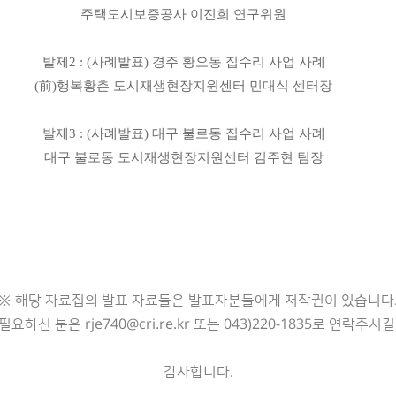
주택도시보증공사 이진희 연구위원
발제
2 :
(
사례발표
)
경주 황오동 집수리 사업 사례
(
前
)
행복황촌 도시재생현장지원센터 민대식 센터장
발제
3 :
(
사례발표
)
대구 불로동 집수리 사업 사례
대구 불로동 도시재생현장지원센터 김주현 팀장
※ 해당 자료집의 발표 자료들은 발표자분들에게 저작권이 있습니다
요하신 분은 rje740@cri.re.kr 또는 043)220-1835로 연락주시
감사합니다.